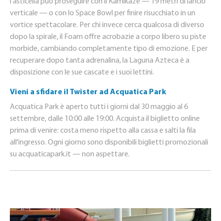
l'asticella può proseguire con il Kamikaze — 19 metri di lancio
verticale — o con lo Space Bowl per finire risucchiato in un
vortice spettacolare. Per chi invece cerca qualcosa di diverso
dopo la spirale, il Foam offre acrobazie a corpo libero su piste
morbide, cambiando completamente tipo di emozione. E per
recuperare dopo tanta adrenalina, la Laguna Azteca è a
disposizione con le sue cascate e i suoi lettini.
Vieni a sfidare il Twister ad Acquatica Park
Acquatica Park è aperto tutti i giorni dal 30 maggio al 6
settembre, dalle 10:00 alle 19:00. Acquista il biglietto online
prima di venire: costa meno rispetto alla cassa e salti la fila
all'ingresso. Ogni giorno sono disponibili biglietti promozionali
su acquaticapark.it — non aspettare.