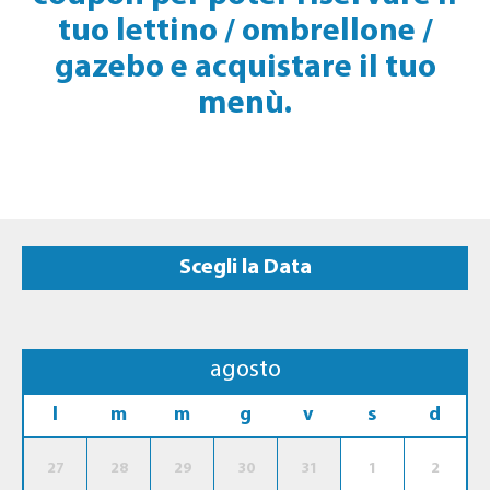
tuo lettino / ombrellone /
gazebo e acquistare il tuo
menù.
Scegli la Data
agosto
l
m
m
g
v
s
d
27
28
29
30
31
1
2